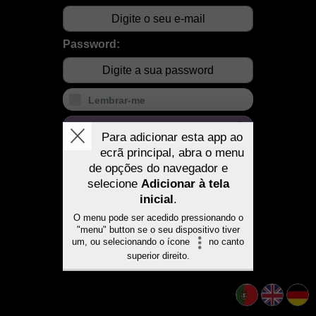
Password:
Lembrar-me
Aceder à área de cliente
Esqueci-me da password
Registar